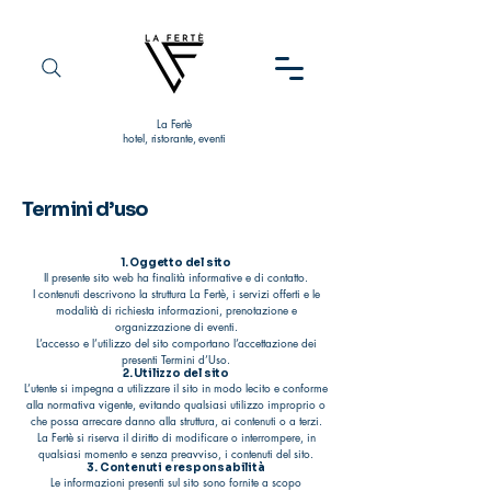
La Fertè
hotel, ristorante, eventi
Termini d’uso
1. Oggetto del sito
Il presente sito web ha finalità informative e di contatto.
I contenuti descrivono la struttura La Fertè, i servizi offerti e le
modalità di richiesta informazioni, prenotazione e
organizzazione di eventi.
L’accesso e l’utilizzo del sito comportano l’accettazione dei
presenti Termini d’Uso.
2. Utilizzo del sito
L’utente si impegna a utilizzare il sito in modo lecito e conforme
alla normativa vigente, evitando qualsiasi utilizzo improprio o
che possa arrecare danno alla struttura, ai contenuti o a terzi.
La Fertè si riserva il diritto di modificare o interrompere, in
qualsiasi momento e senza preavviso, i contenuti del sito.
3. Contenuti e responsabilità
Le informazioni presenti sul sito sono fornite a scopo