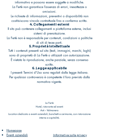
informativo e possono essere soggette a modifiche.
La Fertè non garantisce l’assenza di errori, inesattezze o
omissioni.
Le richieste di informazioni, preventivi o disponibilità non
costituiscono vincolo contrattuale fino a conferma scritta.
4. Collegamenti esterni
Il sito può contenere collegamenti a piattaforme esterne, inclusi
sistemi di prenotazione.
La Fertè non è responsabile per contenuti, condizioni o politiche
di siti di terze parti.
5. Proprietà intellettuale
Tutti i contenuti presenti sul sito (testi, immagini, marchi, loghi)
sono di proprietà di La Fertè o utilizzati con autorizzazione.
È vietata la riproduzione, anche parziale, senza consenso
scritto.
6. Legge applicabile
I presenti Termini d’Uso sono regolati dalla legge italiana.
Per qualsiasi controversia è competente il foro previsto dalla
normativa vigente.
La Fertè
Hotel, ristorante ed eventi
Asti – Valmanera
Location dedicata a eventi aziendali, banchetti e cerimonie, con ristorazione
interna e ospitalità.
Homepage
Eventi aziendali
Informativa sulla privacy